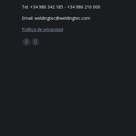
Tel. +34 986 342 185 - +34 986 210 000
Email: weldingtec@weldingtec.com
Política de privacidad
Encuéntranos en:
Facebook
Website
page
page
opens
opens
in
in
new
new
window
window