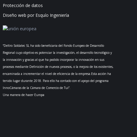
Protección de datos
Diseño web por Esquío Ingeniería
“Deltro Soldatec SL ha sido beneficiaria del Fondo Europeo de Desarrollo
Regional cuyo objetivo es potenciar la investigación, el desarrollo tecnológico y
la innovación y gracias al que ha podido incorporar la innovación en sus
procesos mediante Definición de nuevos procesos, o la mejora de los existentes,
encaminada a incrementar el nivel de eficiencia de la empresa.Esta acción ha
tenido lugar durante 2018. Para ello ha contado con el apoyo del programa
InnoCámaras de la Cámara de Comercio de Tui”.
Una manera de hacer Europa